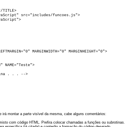
</TITLE>
vaScript" src="includes/funcoes.js">
vaScript">
LEFTMARGIN="0" MARGINWIDTH="0" MARGINHEIGHT="0">
" NAME="Teste">
na . . . -->
e irá montar a parte visível da mesma, cabe alguns comentários:
misto com código HTML. Prefira colocar chamadas a funções ou subrotinas.
rea específica (já citada) e conterão a formação do código desejado.