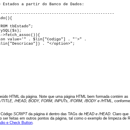
e Estados a partir do Banco de Dados:
--------------------------------------------------
ado(){
FROM tbEstado";
rySQL($s);
s->fetch_assoc()){
ion value='" . $lin["Codigo"] . "'>" .
$lin["Descricao"]) . "</option>";
nteúdo HTML da página. Note que uma página HTML bem formada contém as
 /TITLE, /HEAD, BODY, FORM, INPUTs, /FORM, /BODY e /HTML
, conforme
o Código
SCRIPT
da página é dentro das TAGs de
HEAD e /HEAD
. Claro que
 ser feitas em outros pontos da página, tal como o exemplo de limpeza de 
dio e Check Button
.