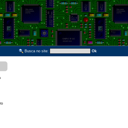
Busca no site:
Ok
a
ro