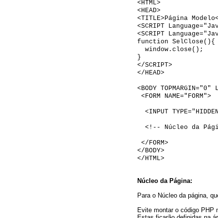
<HTML>
<HEAD>
<TITLE>Página Modelo
<SCRIPT Language="Ja
<SCRIPT Language="Ja
function SelClose(){
window.close();
}
</SCRIPT>
</HEAD>
<BODY TOPMARGIN="0" 
<FORM NAME="FORM">
<INPUT TYPE="HIDDEN
<!-- Núcleo da Pági
</FORM>
</BODY>
</HTML>
Núcleo da Página:
Para o Núcleo da página, qu
Evite montar o código PHP 
Estas ficarão definidas na á