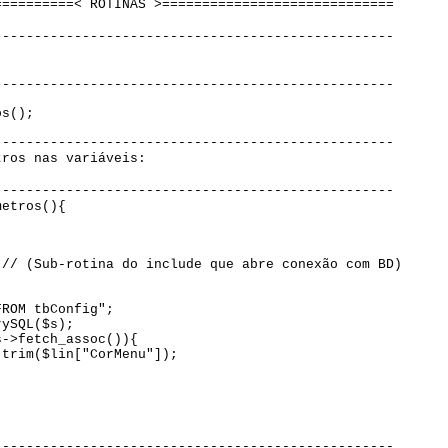
==========< ROTINAS >=============================
--------------------------------------------------
--------------------------------------------------
os();
--------------------------------------------------
tros nas variáveis:
--------------------------------------------------
metros(){
;
 // (Sub-rotina do include que abre conexão com BD)
FROM tbConfig";
rySQL($s);
s->fetch_assoc()){
 trim($lin["CorMenu"]);
--------------------------------------------------