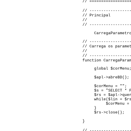
// =================
// -----------------
// Principal
//
// -----------------
CarregaParametr
// -----------------
// Carrega os parame
//
// -----------------
function CarregaPara
global $corMenu
$apl->abreBD();
$corMenu = "";
$s = "SELECT * 
$rs = $apl->que
while($lin = $r
$corMenu =
}
$rs->close();
}
// -----------------