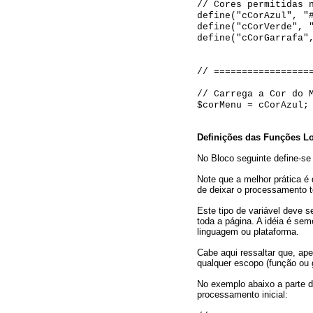
// Cores permitidas 
define("cCorAzul", "
define("cCorVerde", 
define("cCorGarrafa"
// =================
// Carrega a Cor do 
$corMenu = cCorAzul;
Definições das Funções Lo
No Bloco seguinte define-se
Note que a melhor prática é
de deixar o processamento t
Este tipo de variável deve 
toda a página. A idéia é sem
linguagem ou plataforma.
Cabe aqui ressaltar que, ape
qualquer escopo (função ou g
No exemplo abaixo a parte d
processamento inicial: