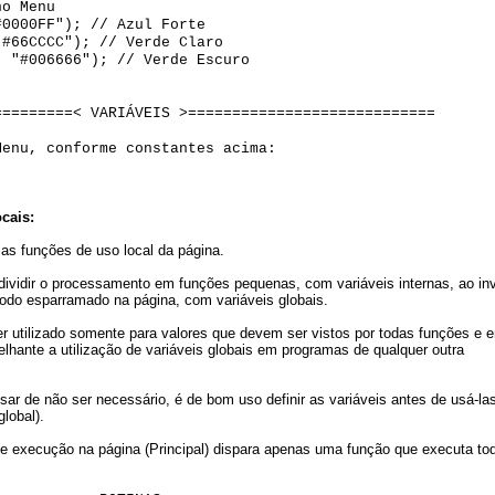
no Menu
#0000FF"); // Azul Forte
"#66CCCC"); // Verde Claro
, "#006666"); // Verde Escuro
=========< VARIÁVEIS >============================
Menu, conforme constantes acima:
cais:
 as funções de uso local da página.
 dividir o processamento em funções pequenas, com variáveis internas, ao in
odo esparramado na página, com variáveis globais.
ser utilizado somente para valores que devem ser vistos por todas funções e 
elhante a utilização de variáveis globais em programas de qualquer outra
sar de não ser necessário, é de bom uso definir as variáveis antes de usá-l
lobal).
e execução na página (Principal) dispara apenas uma função que executa to