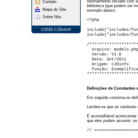
Normalmente iniciado com a 
Contato
biblioteca
(que podem ser inc
Mapa do Site
exemplo abaixo:
Sobre Nós
<?php
©2026 CJDinfo®
include("includes/fu
include("includes/fu
/*******************
Arquivo: modelo.ph
Versão: V1.0
Data: Set/2011
Origem: CJDinfo
Função: Exemplifica
********************
Definições de Constantes e
Em seguida costuma-se defin
Lembre-se que as variáveis 
É aconselhável acrescentar 
que eles podem assumir, se 
// =================