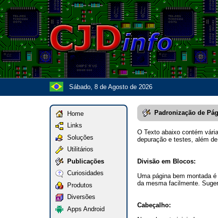
Sábado, 8 de Agosto de 2026
Padronização de Pág
Home
Links
O Texto abaixo contém vária
Soluções
depuração e testes, além de
Utilitários
Publicações
Divisão em Blocos:
Curiosidades
Uma página bem montada é di
da mesma facilmente. Suger
Produtos
Diversões
Cabeçalho:
Apps Android