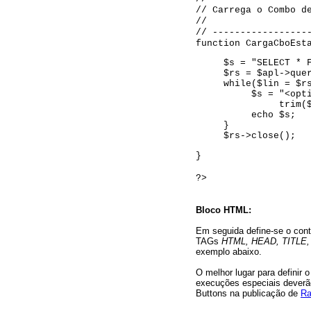
// Carrega o Combo d
//
// -----------------
function CargaCboEst
$s = "SELECT * 
$rs = $apl->que
while($lin = $r
$s = "<opt
trim(
echo $s;
}
$rs->close();
}
?>
Bloco HTML:
Em seguida define-se o co
TAGs
HTML, HEAD, TITLE,
exemplo abaixo.
O melhor lugar para definir 
execuções especiais deverão
Buttons na publicação de
Ra