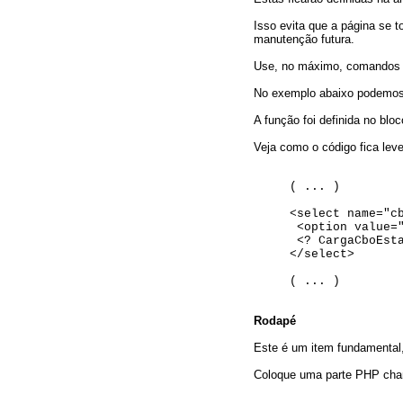
Isso evita que a página se t
manutenção futura.
Use, no máximo, comando
No exemplo abaixo podemos
A função foi definida no bl
Veja como o código fica lev
( ... )
<select name="c
<option value="
<? CargaCboEsta
</select>
( ... )
Rodapé
Este é um item fundamental,
Coloque uma parte PHP cha