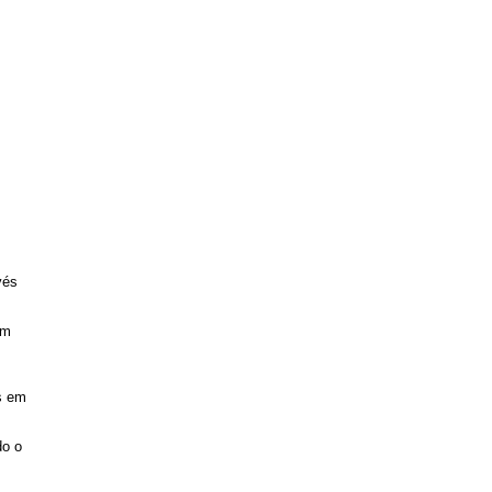
vés
em
as em
do o