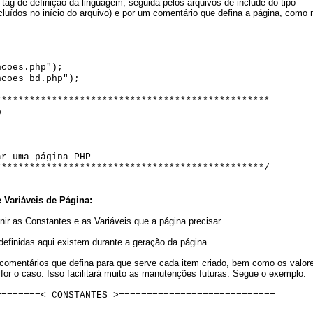
tag de definição da linguagem, seguida pelos arquivos de include do tipo
luídos no início do arquivo) e por um comentário que defina a página, como 
ncoes.php");
ncoes_bd.php");
*************************************************
p
r uma página PHP
************************************************/
 Variáveis de Página:
ir as Constantes e as Variáveis que a página precisar.
definidas aqui existem durante a geração da página.
comentários que defina para que serve cada item criado, bem como os valor
for o caso. Isso facilitará muito as manutenções futuras. Segue o exemplo:
========< CONSTANTES >============================