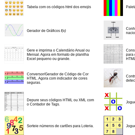
Tabela com os códigos html dos emojis
Pale
Conhe
Gerador de Gráficos
f(x)
nacio
Gere e imprima o Calendário Anual ou
Cons
Mensal. Agora em formato de planilha
para 
Excel pequeno ou grande.
HTML
Conversor/Gerador de Código de Cor
Contr
HTML. Agora com indicador de cores
detec
seguras.
Depure seus códigos HTML ou XML com
Jogue
o Contador de Tags.
Sorteie números de cartões para Loteria.
Jogue