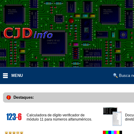
MENU
Busca no
Destaques:
Calculadora de dígito verificador de
Docum
módulo 11 para números alfanuméricos.
diret