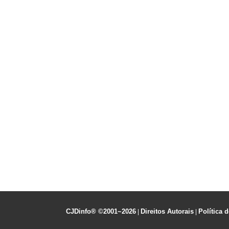
CJDinfo® ©2001~2026
Direitos Autorais
Política 
|
|