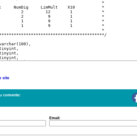
 site
u comente:
Email: