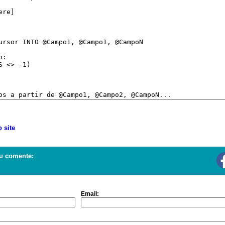
 site
u comente:
Email: