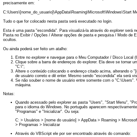
precisamente em:
C:\Users\[nome_do_usuario]\AppData\Roaming\Microsoft\Windows\Start M
Tudo o que for colocado nesta pasta será executado no login.
Esta é uma pasta "escondida". Para visualizá-la através do
explorer
será ne
Pasta no Exibir / Opções / Alterar opções de pasta e pesquisa / Modo de E
ocultos.
Ou ainda poderá ser feito um atalho:
Entre no
explorer
e navegue para o Meu Computador / Disco Local (C
Clique sobre a barra de endereços do explorer. Ela deve se tornar 
"C:\";
Altere o conteúdo colocando o endereço citado acima, alterando o 
de usuário correto e dê enter. Mesmo sendo "escondida" ela será vis
Se não souber o nome de usuário entre somente com o "C:\Users". 
máquina.
Notas:
Quando acessado pelo
explorer
as pasta "Users", "Start Menu", "Pr
para o idioma do Windows. No português aparecem respectivamente 
"Programas" e "Inicializar". Ou seja:
C: > Usuários > [nome do usuário] > AppData > Roaming > Microsof
> Programas > Inicializar
Através do VBScript ele por ser encontrado através do comando: