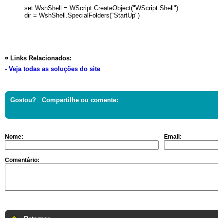
set WshShell = WScript.CreateObject("WScript.Shell")
dir = WshShell.SpecialFolders("StartUp")
¤ Links Relacionados:
- Veja todas as soluções do site
Gostou? Compartilhe ou comente:
Nome:
Email:
Comentário: