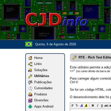
Quinta, 6 de Agosto de 2026
RTE - Rich Text Edito
Home
Links
Este utilitário permite a ed
Soluções
<>"
(no canto direito da barra de
Utilitários
Para carregar algum conteúd
Publicações
Ctrl-V
.
Curiosidades
Se for um código HTML, cole
Produtos
O desenvolvimento dele foi
Diversões
Apps Android