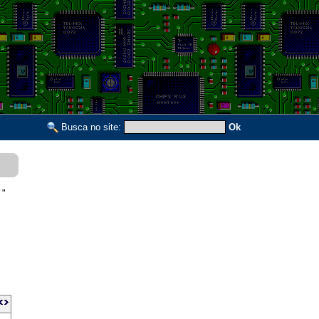
Busca no site:
Ok
 "