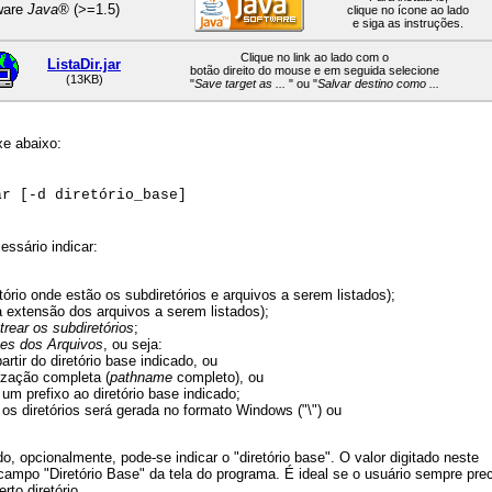
ware
Java®
(>=1.5)
clique no ícone ao lado
e siga as instruções.
Clique no link ao lado com o
ListaDir.jar
botão direito do mouse e em seguida selecione
(13KB)
"
Save target as ...
" ou "
Salvar destino como ...
xe abaixo:
ar [-d diretório_base]
essário indicar:
tório onde estão os subdiretórios e arquivos a serem listados);
 extensão dos arquivos a serem listados);
trear os subdiretórios
;
es dos Arquivos
, ou seja:
rtir do diretório base indicado, ou
ização completa (
pathname
completo), ou
um prefixo ao diretório base indicado;
os diretórios será gerada no formato Windows ("\") ou
, opcionalmente, pode-se indicar o "diretório base". O valor digitado neste
campo "Diretório Base" da tela do programa. É ideal se o usuário sempre pre
rto diretório.