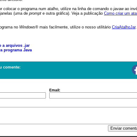
or colocar o programa num atalho, utilize na linha de comando o
javaw
ao inv
s janelas (uma de
prompt
e outra gráfica). Veja a publicação
Como criar um ata
programa no
Windows®
mais facilmente, utilize o nosso utilitário
CriaAtalhoJar
.
o a arquivos .jar
ra programa Java
u comente:
Email: