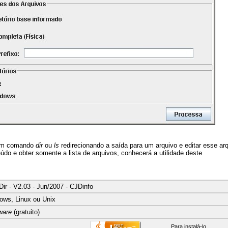
 um comando
dir
ou
ls
redirecionando a saída para um arquivo e editar esse ar
eúdo e obter somente a lista de arquivos, conhecerá a utilidade deste
Dir - V2.03 - Jun/2007 - CJDinfo
ows, Linux ou Unix
ware
(gratuito)
Para instalá-lo,