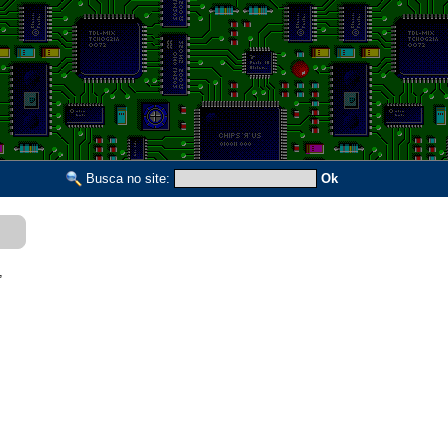
Busca no site:
Ok
,