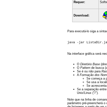
Requer:
Soft
Download:
Para executá-lo siga a sinta
java -jar ListaDir.j
Na interface gráfica será nec
O
Diretório Base
(dire
O
Pattern
de busca (a
Se é ou não para
Ras
A
Formação dos Nom
Se começa a pa
Se usa a local
Se acrescenta 
Se a separação entre 
Unix/Linux ("/").
Note que na linha de comando
parâmetro pré-preencherá o 
de listagens a partir de um ce