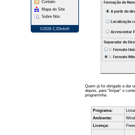
Contato
Mapa do Site
Sobre Nós
©2026 CJDinfo®
Quem já foi obrigado a dar
depois, para "limpar" o cont
programinha.
Programa:
Lista
Ambiente:
Wind
Licença:
Free